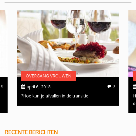
OVERGANG VROUWEN
0
0
april 6, 2018
Hoe kun je afvallen in de transitie?
H
d
RECENTE BERICHTEN