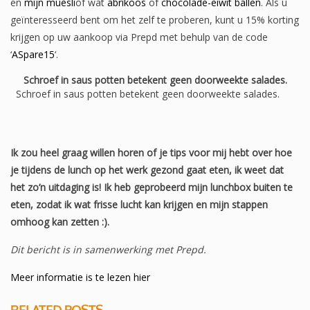
en
mijn muesli
of wat
abrikoos
of
chocolade-eiwit ballen
. Als u
geïnteresseerd bent om het zelf te proberen, kunt u 15% korting
krijgen op uw aankoop via Prepd met behulp van de code
‘
ASpare15
‘.
Schroef in saus potten betekent geen doorweekte salades.
Schroef in saus potten betekent geen doorweekte salades.
Ik zou heel graag willen horen of je tips voor mij hebt over hoe
je tijdens de lunch op het werk gezond gaat eten, ik weet dat
het zo’n uitdaging is! Ik heb geprobeerd mijn lunchbox buiten te
eten, zodat ik wat frisse lucht kan krijgen en mijn stappen
omhoog kan zetten :).
Dit bericht is in samenwerking met Prepd.
Meer informatie is te lezen hier