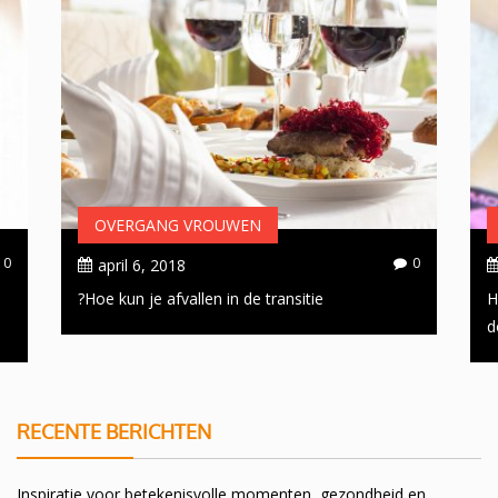
OVERGANG VROUWEN
0
0
april 6, 2018
Hoe kun je afvallen in de transitie?
H
d
RECENTE BERICHTEN
Inspiratie voor betekenisvolle momenten, gezondheid en