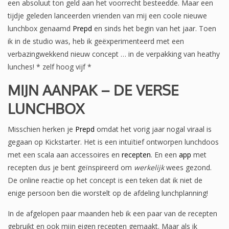
een absoluut ton geld aan het voorrecht besteedde. Maar een
tijdje geleden lanceerden vrienden van mij een coole nieuwe
lunchbox genaamd
Prepd
en sinds het begin van het jaar. Toen
ik in de studio was, heb ik geëxperimenteerd met een
verbazingwekkend nieuw concept … in de verpakking van heathy
lunches! * zelf hoog vijf *
MIJN AANPAK – DE VERSE
LUNCHBOX
Misschien herken je
Prepd
omdat het vorig jaar nogal viraal is
gegaan op Kickstarter. Het is een intuïtief ontworpen lunchdoos
met een scala aan accessoires en
recepten
. En een
app
met
recepten dus je bent geïnspireerd om
werkelijk
wees gezond.
De online reactie op het concept is een teken dat ik niet de
enige persoon ben die worstelt op de afdeling lunchplanning!
In de afgelopen paar maanden heb ik een paar van de recepten
gebruikt en ook mijn eigen recepten gemaakt. Maar als ik