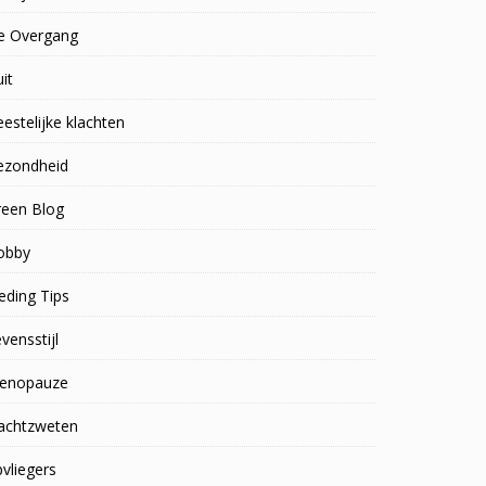
e Overgang
uit
estelijke klachten
ezondheid
reen Blog
obby
eding Tips
vensstijl
enopauze
achtzweten
vliegers