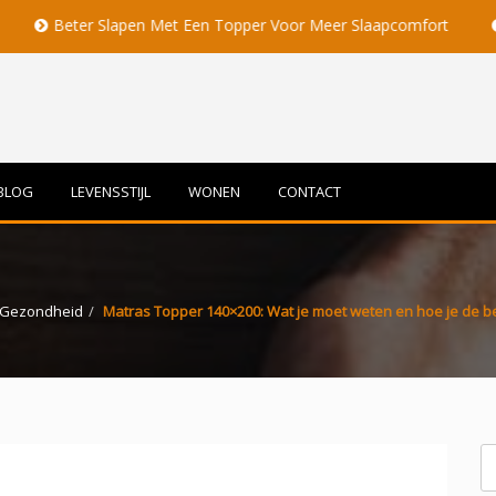
Slapen Met Een Topper Voor Meer Slaapcomfort
Volle Maan B
BLOG
LEVENSSTIJL
WONEN
CONTACT
Gezondheid
Matras Topper 140×200: Wat je moet weten en hoe je de be