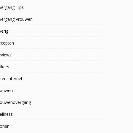
vergang Tips
vergang Vrouwen
erig
ecepten
eviews
ikers
 en internet
rouwen
rouwenovergang
ellness
onen