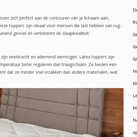
D
ssen zich perfect aan de contouren van je lichaam aan,
fr
eze toppers zijn ideaal voor mensen die last hebben van rug-
unend gevoel en verbeteren de slaapkwaliteit.
Ge
G
m zijn veerkracht en ademend vermogen. Latex toppers zijn
G
mperatuur beter reguleren dan traagschuim. Ze bieden een
H
kent dat ze minder snel inzakken dan andere materialen, wat
Kl
Le
M
N
op