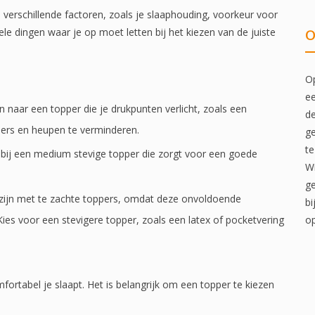
verschillende factoren, zoals je slaaphouding, voorkeur voor
ele dingen waar je op moet letten bij het kiezen van de juiste
O
Op
ee
dan naar een topper die je drukpunten verlicht, zoals een
de
ders en heupen te verminderen.
ge
te
 bij een medium stevige topper die zorgt voor een goede
Wi
ge
 zijn met te zachte toppers, omdat deze onvoldoende
bi
es voor een stevigere topper, zoals een latex of pocketvering
op
ortabel je slaapt. Het is belangrijk om een topper te kiezen