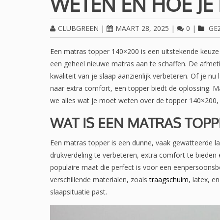
WETEN EN HOE JE 
CLUBGREEN
|
MAART 28, 2025
|
0
|
GE
Een matras topper 140×200 is een uitstekende keuz
een geheel nieuwe matras aan te schaffen. De afmet
kwaliteit van je slaap aanzienlijk verbeteren. Of je 
naar extra comfort, een topper biedt de oplossing. Ma
we alles wat je moet weten over de topper 140×200, 
WAT IS EEN MATRAS TOPP
Een matras topper is een dunne, vaak gewatteerde laa
drukverdeling te verbeteren, extra comfort te bieden 
populaire maat die perfect is voor een eenpersoons
verschillende materialen, zoals
traagschuim
, latex, e
slaapsituatie past.