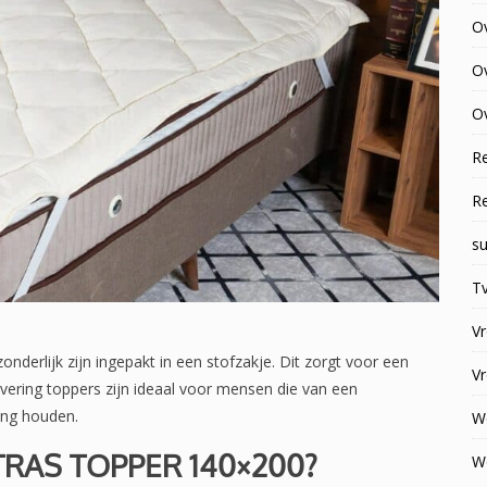
O
O
Ov
R
R
su
Tv
V
onderlijk zijn ingepakt in een stofzakje. Dit zorgt voor een
V
ring toppers zijn ideaal voor mensen die van een
ing houden.
W
TRAS TOPPER 140×200?
W