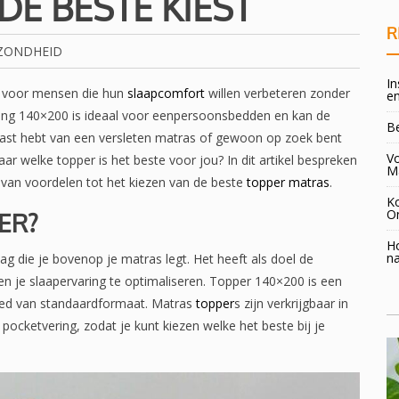
DE BESTE KIEST
R
ZONDHEID
In
e voor mensen die hun
slaapcomfort
willen verbeteren zonder
en
ing 140×200 is ideaal voor eenpersoonsbedden en kan de
B
nu last hebt van een versleten matras of gewoon op zoek bent
Vo
ar welke topper is het beste voor jou? In dit artikel bespreken
M
van voordelen tot het kiezen van de beste
topper matras
.
K
O
ER?
H
na
g die je bovenop je matras legt. Het heeft als doel de
en je slaapervaring te optimaliseren. Topper 140×200 is een
bed van standaardformaat. Matras
topper
s zijn verkrijgbaar in
n pocketvering, zodat je kunt kiezen welke het beste bij je