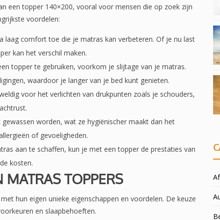
van een topper 140×200, vooral voor mensen die op zoek zijn
grijkste voordelen:
a laag comfort toe die je matras kan verbeteren. Of je nu last
per kan het verschil maken.
een topper te gebruiken, voorkom je slijtage van je matras.
gingen, waardoor je langer van je bed kunt genieten.
weldig voor het verlichten van drukpunten zoals je schouders,
achtrust.
k gewassen worden, wat ze hygiënischer maakt dan het
allergieën of gevoeligheden.
C
tras aan te schaffen, kun je met een topper de prestaties van
 de kosten.
N MATRAS TOPPERS
Af
A
lk met hun eigen unieke eigenschappen en voordelen. De keuze
e voorkeuren en slaapbehoeften.
Be