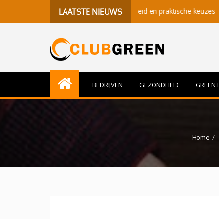
enisvolle momenten, gezondheid en praktische keuzes
Beter 
LAATSTE NIEUWS
BEDRIJVEN
GEZONDHEID
GREEN 
Home