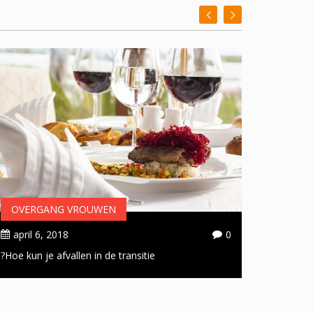
OVERGANG VROUWEN
OVER
april 6, 2018
0
april 
Hoe kun je afvallen in de transitie?
Handige 
doorsta