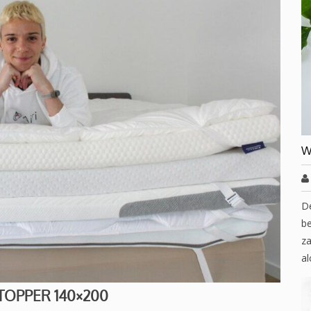
W
D
be
za
al
TOPPER 140×200