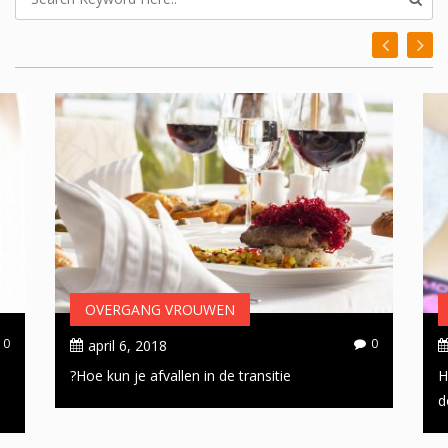
OVERGANG VROUWEN
0
0
april 6, 2018
Hoe kun je afvallen in de transitie?
H
d