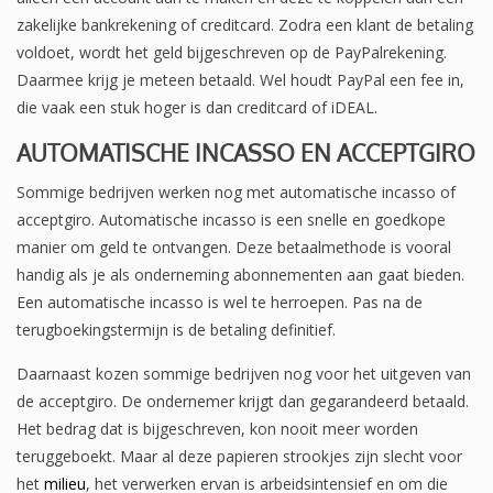
zakelijke bankrekening of creditcard. Zodra een klant de betaling
voldoet, wordt het geld bijgeschreven op de PayPalrekening.
Daarmee krijg je meteen betaald. Wel houdt PayPal een fee in,
die vaak een stuk hoger is dan creditcard of iDEAL.
AUTOMATISCHE INCASSO EN ACCEPTGIRO
Sommige bedrijven werken nog met automatische incasso of
acceptgiro. Automatische incasso is een snelle en goedkope
manier om geld te ontvangen. Deze betaalmethode is vooral
handig als je als onderneming abonnementen aan gaat bieden.
Een automatische incasso is wel te herroepen. Pas na de
terugboekingstermijn is de betaling definitief.
Daarnaast kozen sommige bedrijven nog voor het uitgeven van
de acceptgiro. De ondernemer krijgt dan gegarandeerd betaald.
Het bedrag dat is bijgeschreven, kon nooit meer worden
teruggeboekt. Maar al deze papieren strookjes zijn slecht voor
het
milieu
, het verwerken ervan is arbeidsintensief en om die