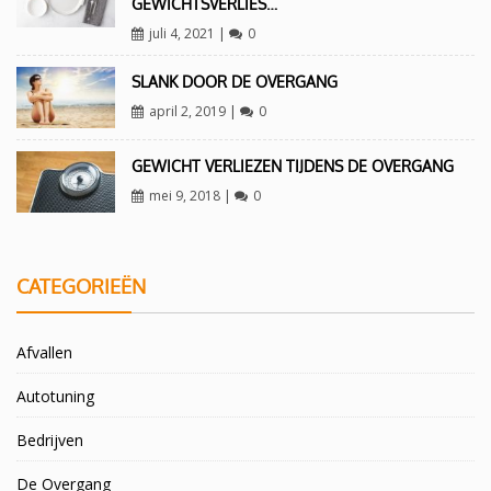
GEWICHTSVERLIES…
juli 4, 2021
|
0
SLANK DOOR DE OVERGANG
april 2, 2019
|
0
GEWICHT VERLIEZEN TIJDENS DE OVERGANG
mei 9, 2018
|
0
CATEGORIEËN
Afvallen
Autotuning
Bedrijven
De Overgang