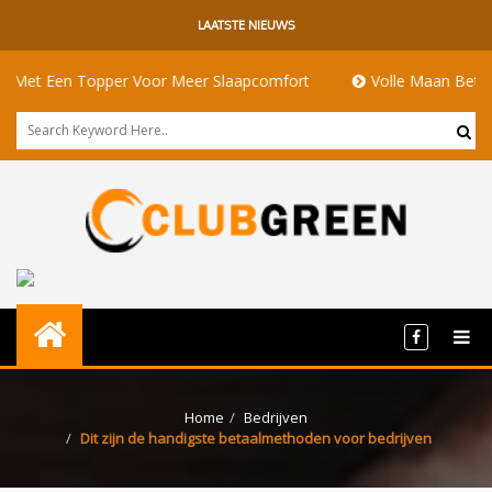
LAATSTE NIEUWS
 Een Topper Voor Meer Slaapcomfort
Volle Maan Betekenis: E
Home
Bedrijven
Dit zijn de handigste betaalmethoden voor bedrijven