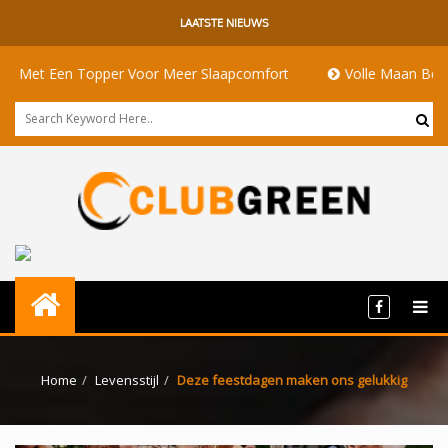
LAATSTE NIEUWS
 Een Topper Voor Meer Slaapcomfort
Volle Maan Betekenis: 
Home
Levensstijl
Deze feestdagen maken ons gelukkig